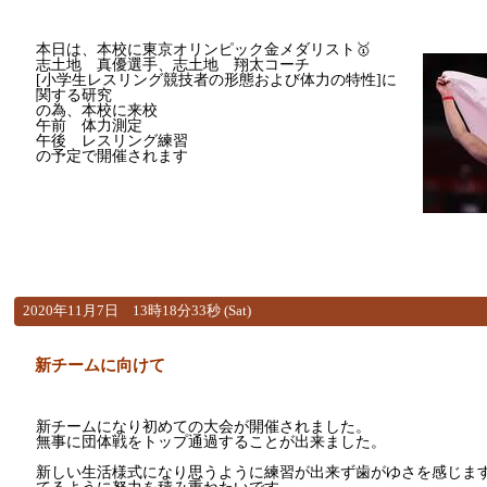
本日は、本校に東京オリンピック金メダリスト🥇
志土地 真優選手、志土地 翔太コーチ
[小学生レスリング競技者の形態および体力の特性]に
関する研究
の為、本校に来校
午前 体力測定
午後 レスリング練習
の予定で開催されます
2020年11月7日 13時18分33秒 (Sat)
新チームに向けて
新チームになり初めての大会が開催されました。
無事に団体戦をトップ通過することが出来ました。
新しい生活様式になり思うように練習が出来ず歯がゆさを感じま