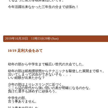
てるように努力を積み重ねたいです。
今年活躍出来なかった三年生の分まで頑張れ！
2019年10月20日 11時55分29秒 (Sun)
10/19 足利大会をみて
幼年の部から中学生まで幅広い世代の大会でした。
幼年の部は紙相撲状態からテクニックを駆使した展開まで様々。
泣いてしまって試合ができない子も．．．
いい経験が出来たかな？
少年の部はよりレスリングに近づく。
ここら辺の世代から強い弱いの差が明確になるのかな。
負けた選手も諦めずに頑張ろう。
中学生の部。
言う事ありません。