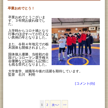
卒業おめでとう！
卒業おめでとうございま
す、３年間お疲れ様でし
た。
入学時からコロナ禍となり
行事のほぼすべてが行えな
い異例の年となりました。
また、令和４年地元での栃
木国体も開催されました。
国体個人優勝、当校初の全
国グレコローマン選手権大
会優勝など記録にも記憶に
も残る世代となりました。
大学進学、就職等今後の活躍を期待しています。
監督 石川 利明
[コメント(0)]
1
2
次へ>
>>