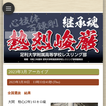
2023年3月 アーカイブ
2023年3月30日 11時33分41秒 (Thu)
全国選抜 結果
大関 勁心(2年) 61キロ級