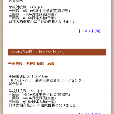
試合結果
学校対抗戦 ベスト16
一回戦 ○6-1●名取中央学育英(鳥取県)
二回戦 ○4-3●丹後緑風(京都)
三回戦 ●1-6○日体大柏(千葉)
日体大柏高校が二年連続優勝となりました！
[コメント(0)]
2023年3月30日 11時27分21秒 (Thu)
全国選抜 学校対抗戦 結果
全国選抜レスリング大会
3月26日～29日 新潟市東総合スポーツセンター
試合結果
学校対抗戦 ベスト16
一回戦 ○6-1●名取中央学育英(鳥取県)
二回戦 ○4-3●丹後緑風(京都)
三回戦 ●1-6○日体大柏(千葉)
日体大柏高校が二年連続優勝となりました！