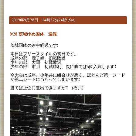
2019年9月28日 14時52分24秒 (Sat)
9/28 茨城ゆめ国体 速報
茨城国体の途中経過です❗
本日はフリースタイルの初日です。
成年の部 鹿子嶋 初戦敗退
少年の部 大関 初戦敗退
少年の部 市川 初戦勝利、次に勝てば5位入賞します❗
今大会は成年、少年共に組合せが悪く、ほとんど第一シード
か第二シードに当たってしまいます❗
勝てば上位に進出できますが⁉ (石川)