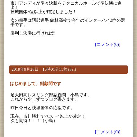
市川アンディが準々決勝をテクニカルホールで準決勝に進
出！
茨城国体3位以上が確定しました！
次の相手は阿部選手 館林高校で今年のインターハイ3位の選
手です。
勝利し決勝に行ければ❗
[コメント(0)]
2019年9月28日 15時01分11秒 (Sat)
はじめまして、副顧問です
足大附高レスリング部副顧問、小島です。
これから少しずつブログ書きます。
昨日今日と茨城国体の応援です。
現在、市川勝利でベスト4以上が確定！
次も期待！！！（小島）
[コメント(0)]