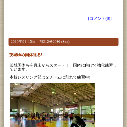
[コメント(0)]
2019年9月15日 7時12分29秒 (Sun)
茨城ゆめ国体迫る!
茨城国体も今月末からスタート！ 国体に向けて強化練習し
ています。
本校レスリング部は２チームに別れて練習中!