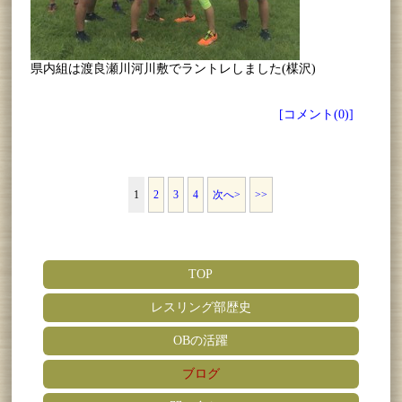
県内組は渡良瀬川河川敷でラントレしました(楳沢)
[コメント(0)]
1
2
3
4
次へ>
>>
TOP
レスリング部歴史
OBの活躍
ブログ